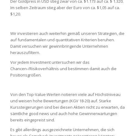
Der Goldpreis in USD stieg zwar von ca. $1.173 auf ca. $ 1.320.
Im selben Zeitraum stieg aber der Euro von ca. $1,05 auf ca.
$1,20.
Wir investieren auch weiterhin gemäß unseren Strategien, die
auf fundamentalen und quantitativen Kriterien beruhen.
Damit versuchen wir gewinnbringende Unternehmen
herauszufiltern.
Vor jedem Investment untersuchen wir das
Chancen-/Risikoverhältnis und bestimmen damit auch die
Positionsgrößen.
Von den Top-Value-Werten notieren viele auf Höchstniveau
und weisen hohe Bewertungen (KGV 18-20) auf. Starke
Kurssteigerungen sind bei diesen Aktien nicht zu erwarten, da
sämtliche good news und auch hohe Gewinnerwartungen
bereits eingepreist sind.
Es gibt allerdings ausgezeichnete Unternehmen, die sich
heuer als Comeback-Investments präsentieren könnten: