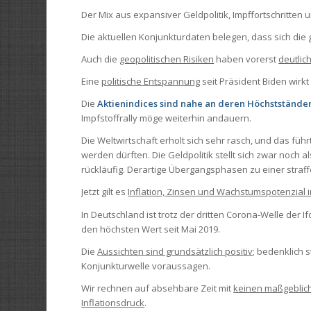
Der Mix aus expansiver Geldpolitik, Impffortschritten 
Die aktuellen Konjunkturdaten belegen, dass sich die
Auch die
geopolitischen Risiken
haben vorerst
deutli
Eine
politische Entspannung
seit Präsident Biden wirk
Die
Aktienindices sind nahe an deren Höchststände
Impfstoffrally möge weiterhin andauern.
Die Weltwirtschaft erholt sich sehr rasch, und das füh
werden dürften. Die Geldpolitik stellt sich zwar noch
rückläufig. Derartige Übergangsphasen zu einer straf
Jetzt gilt es
Inflation, Zinsen und Wachstumspotenzial 
In Deutschland ist trotz der dritten Corona-Welle der 
den höchsten Wert seit Mai 2019.
Die
Aussichten sind grundsätzlich positiv
; bedenklich 
Konjunkturwelle voraussagen.
Wir rechnen auf absehbare Zeit mit
keinen maßgeblic
Inflationsdruck
.