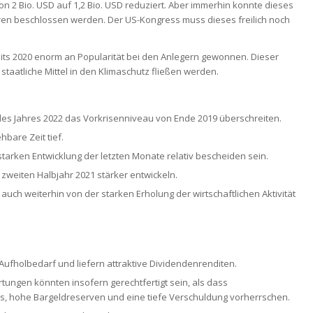
on 2 Bio. USD auf 1,2 Bio. USD reduziert. Aber immerhin konnte dieses
oren beschlossen werden. Der US-Kongress muss dieses freilich noch
ts 2020 enorm an Popularität bei den Anlegern gewonnen. Dieser
r staatliche Mittel in den Klimaschutz fließen werden.
 des Jahres 2022 das Vorkrisen­niveau von Ende 2019 überschreiten.
bare Zeit tief.
tarken Entwicklung der letzten Monate relativ bescheiden sein.
m zweiten Halbjahr 2021 stärker entwickeln.
auch weiterhin von der starken Erholung der wirtschaftlichen Aktivität
ufholbedarf und liefern attraktive Dividendenrenditen.
ungen könnten insofern gerechtfertigt sein, als dass
ss, hohe Bargeldreserven und eine tiefe Verschuldung vorherrschen.