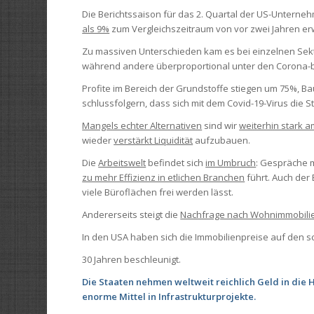
Die Berichtssaison für das 2. Quartal der US-Unterne
als 9%
zum Vergleichszeitraum von vor zwei Jahren er
Zu massiven Unterschieden kam es bei einzelnen Sektor
während andere überproportional unter den Corona-be
Profite im Bereich der Grundstoffe stiegen um 75%, 
schlussfolgern, dass sich mit dem Covid-19-Virus die S
Mangels echter Alternativen
sind wir
weiterhin stark a
wieder
verstärkt Liquidität
aufzubauen.
Die
Arbeitswelt
befindet sich
im Umbruch
: Gespräche 
zu mehr Effizienz in etlichen Branchen
führt. Auch der 
viele Büroflächen frei werden lässt.
Andererseits steigt die
Nachfrage nach Wohnimmobili
In den USA haben sich die Immobilienpreise auf den sc
30 Jahren beschleunigt.
Die Staaten nehmen weltweit reichlich Geld in die 
enorme Mittel in Infrastrukturprojekte.