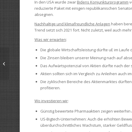
In den USA wurde zwar
Bidens Konjunkturprogramm
v
reduzierte Paket mit einigen republikanischen Senat
absegnen.
Nachhaltige und klimafreundliche Anlagen
haben berei
Trend setzt sich 2021 fort. Nicht zuletzt, weil auch meh
Was wir erwarten
:
Die globale Wirtschaftsleistung dürfte uE im Laufe
Die Zinsen bleiben unserer Meinung nach auf abseh
Marktkommentar Jänner 2021
Das Aufwärtspotenzial von Aktien dürfte nach der s
Aktien sollten sich im Vergleich zu Anleihen auch i
Die zyklischen Bereiche des Aktienmarktes dürften 
profitieren.
Wo investieren wir
:
Günstig bewertete Pharmaaktien zeigen weiterhin A
US-Bigtech-Unternehmen: Auch die erhöhten Bewert
überdurchschnittliches Wachstum, starker Geldflu