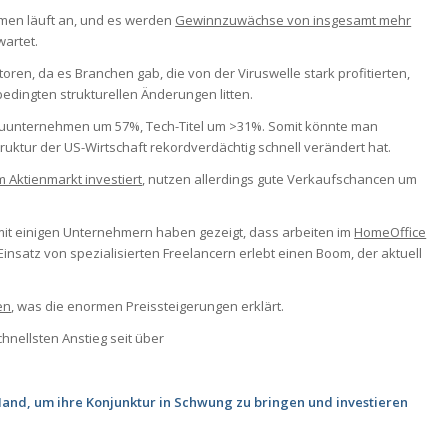
hmen läuft an, und es werden
Gewinnzuwächse von insgesamt mehr
wartet.
en, da es Branchen gab, die von der Viruswelle stark profitierten,
dingten strukturellen Änderungen litten.
Bauunternehmen um 57%, Tech-Titel um >31%. Somit könnte man
truktur der US-Wirtschaft rekordverdächtig schnell verändert hat.
m Aktienmarkt investiert
, nutzen allerdings gute Verkaufschancen um
mit einigen Unternehmern haben gezeigt, dass arbeiten im
HomeOffice
Einsatz von spezialisierten Freelancern erlebt einen Boom, der aktuell
en
, was die enormen Preissteigerungen erklärt.
hnellsten Anstieg seit über
Hand, um ihre Konjunktur in Schwung zu bringen und investieren