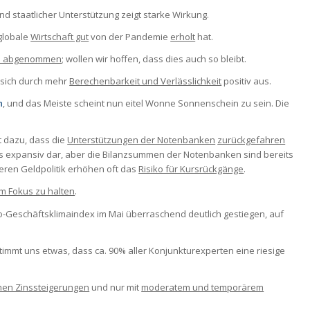
und staatlicher Unterstützung zeigt starke Wirkung.
 globale
Wirtschaft gut
von der Pandemie
erholt
hat.
ch abgenommen
; wollen wir hoffen, dass dies auch so bleibt.
t sich durch mehr
Berechenbarkeit und Verlässlichkeit
positiv aus.
n
, und das Meiste scheint nun eitel Wonne Sonnenschein zu sein. Die
rt dazu, dass die
Unterstützungen der Notenbanken
zurückgefahren
 als expansiv dar, aber die Bilanzsummen der Notenbanken sind bereits
feren Geldpolitik erhöhen oft das
Risiko für Kursrückgänge
.
im Fokus zu halten
.
Ifo-Geschäftsklimaindex im Mai überraschend deutlich gestiegen, auf
stimmt uns etwas, dass ca. 90% aller Konjunkturexperten eine riesige
hen Zinssteigerungen
und nur mit
moderatem und temporärem