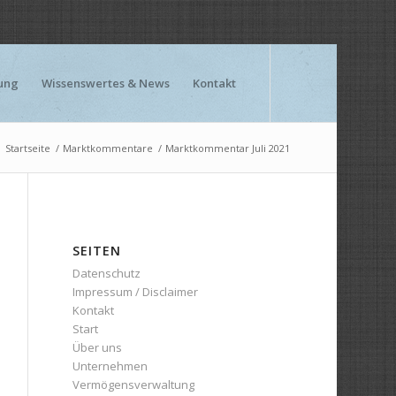
ung
Wissenswertes & News
Kontakt
Startseite
/
Marktkommentare
/
Marktkommentar Juli 2021
SEITEN
Datenschutz
Impressum / Disclaimer
Kontakt
Start
Über uns
Unternehmen
Vermögensverwaltung